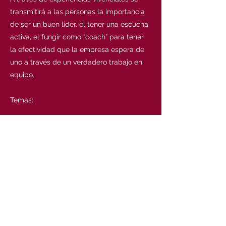
transmitirá a las personas la importancia
de ser un buen líder, el tener una escucha
activa, el fungir como “coach” para tener
la efectividad que la empresa espera de
uno a través de un verdadero trabajo en
equipo.
Temas:
Liderazgo Efectivo
Gestión de Trabajo en Equipo
Habilidades de Presentación
Planeación Estratégica
Toma de Decisiones
TEAM BUILDINGS
Y ACTIVIDADES DE
INTEGRACION