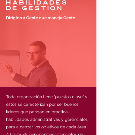
HABILIDADES
DE GESTION
Dirigido a Gente que maneja Gente.
Toda organización tiene “puestos clave” y
éstos se caracterizan por ser buenos
líderes que pongan en práctica
habilidades administrativas y gerenciales
para alcanzar los objetivos de cada área.
A través de experiencias vivenciales se